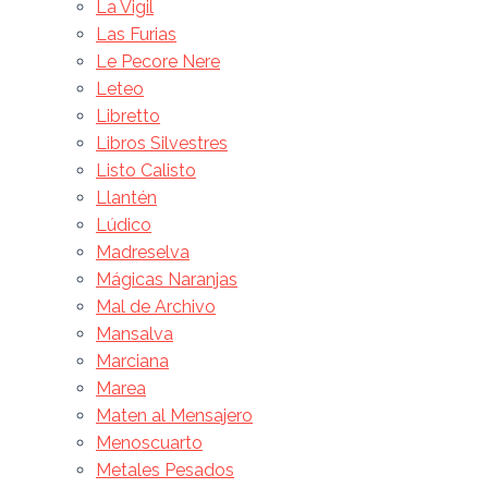
La Vigil
Las Furias
Le Pecore Nere
Leteo
Libretto
Libros Silvestres
Listo Calisto
Llantén
Lúdico
Madreselva
Mágicas Naranjas
Mal de Archivo
Mansalva
Marciana
Marea
Maten al Mensajero
Menoscuarto
Metales Pesados