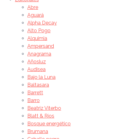
Abre
Aguará
Alpha Decay
Alto Pogo
Alquimia
Ampersand
Anagrama
Añosluz
Audisea
Bajo la Luna
Baltasara
Barrett
Barro
Beatriz Viterbo
Blatt & Ríos
Bosque energético
Brumana