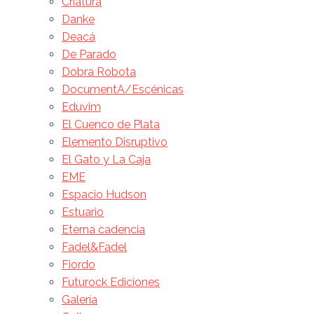
Criatura
Danke
Deacá
De Parado
Dobra Robota
DocumentA/Escénicas
Eduvim
El Cuenco de Plata
Elemento Disruptivo
El Gato y La Caja
EME
Espacio Hudson
Estuario
Eterna cadencia
Fadel&Fadel
Fiordo
Futurock Ediciones
Galería