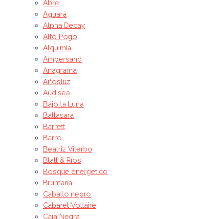
Abre
Aguará
Alpha Decay
Alto Pogo
Alquimia
Ampersand
Anagrama
Añosluz
Audisea
Bajo la Luna
Baltasara
Barrett
Barro
Beatriz Viterbo
Blatt & Ríos
Bosque energético
Brumana
Caballo negro
Cabaret Voltaire
Caja Negra