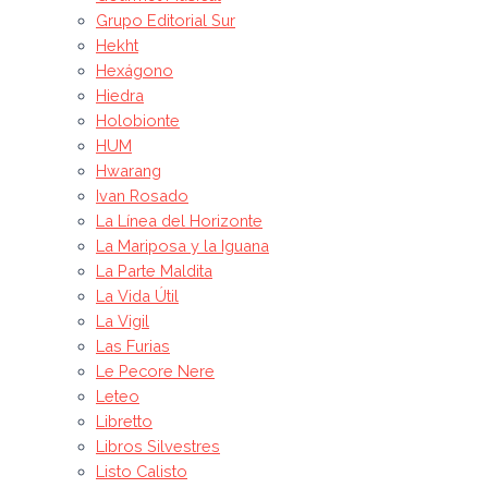
Grupo Editorial Sur
Hekht
Hexágono
Hiedra
Holobionte
HUM
Hwarang
Ivan Rosado
La Línea del Horizonte
La Mariposa y la Iguana
La Parte Maldita
La Vida Útil
La Vigil
Las Furias
Le Pecore Nere
Leteo
Libretto
Libros Silvestres
Listo Calisto