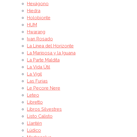
Hexágono
Hiedra
Holobionte
HUM
Hwarang
Ivan Rosado
La Línea del Horizonte
La Mariposa y la Iguana
La Parte Maldita
La Vida Útil
La Vigil
Las Furias
Le Pecore Nere
Leteo
Libretto
Libros Silvestres
Listo Calisto
Llantén
Lúdico