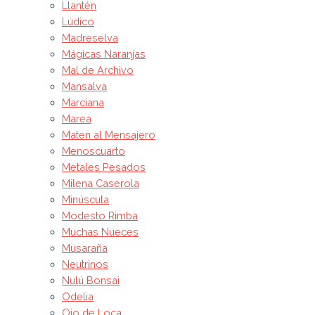
Llantén
Lúdico
Madreselva
Mágicas Naranjas
Mal de Archivo
Mansalva
Marciana
Marea
Maten al Mensajero
Menoscuarto
Metales Pesados
Milena Caserola
Minúscula
Modesto Rimba
Muchas Nueces
Musaraña
Neutrinos
Nulú Bonsai
Odelia
Ojo de Loca