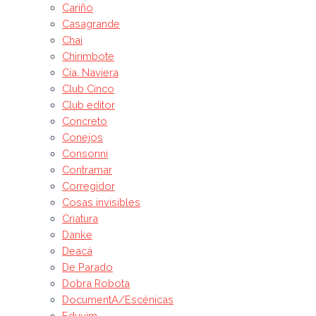
Cariño
Casagrande
Chai
Chirimbote
Cía. Naviera
Club Cinco
Club editor
Concreto
Conejos
Consonni
Contramar
Corregidor
Cosas invisibles
Criatura
Danke
Deacá
De Parado
Dobra Robota
DocumentA/Escénicas
Eduvim