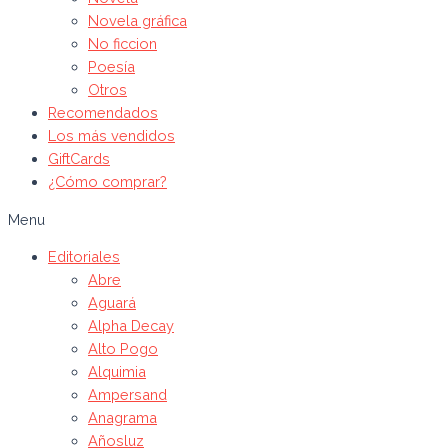
Novela gráfica
No ficcion
Poesía
Otros
Recomendados
Los más vendidos
GiftCards
¿Cómo comprar?
Menu
Editoriales
Abre
Aguará
Alpha Decay
Alto Pogo
Alquimia
Ampersand
Anagrama
Añosluz