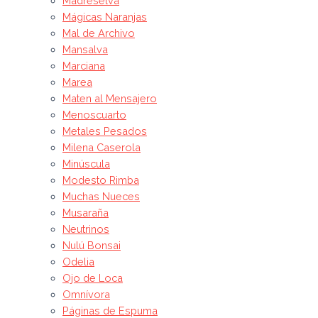
Madreselva
Mágicas Naranjas
Mal de Archivo
Mansalva
Marciana
Marea
Maten al Mensajero
Menoscuarto
Metales Pesados
Milena Caserola
Minúscula
Modesto Rimba
Muchas Nueces
Musaraña
Neutrinos
Nulú Bonsai
Odelia
Ojo de Loca
Omnívora
Páginas de Espuma