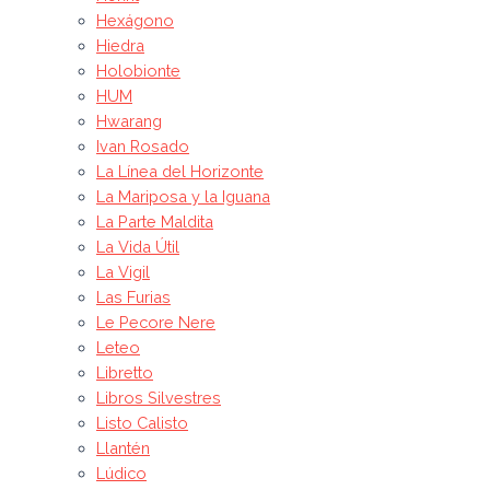
Hexágono
Hiedra
Holobionte
HUM
Hwarang
Ivan Rosado
La Línea del Horizonte
La Mariposa y la Iguana
La Parte Maldita
La Vida Útil
La Vigil
Las Furias
Le Pecore Nere
Leteo
Libretto
Libros Silvestres
Listo Calisto
Llantén
Lúdico