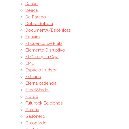
Danke
Deacá
De Parado
Dobra Robota
DocumentA/Escénicas
Eduvim
El Cuenco de Plata
Elemento Disruptivo
El Gato y La Caja
EME
Espacio Hudson
Estuario
Eterna cadencia
Fadel&Fadel
Fiordo
Futurock Ediciones
Galería
Gallonero
Gatopardo