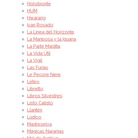
Holobionte
HUM
Hwarang
Ivan Rosado
La Línea del Horizonte
La Mariposa y la Iguana
La Parte Maldita
La Vida Útil
La Vigil
Las Furias
Le Pecore Nere
Leteo
Libretto
Libros Silvestres
Listo Calisto
Llantén
Lúdico
Madreselva
Mágicas Naranjas