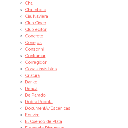
Chai
Chirimbote
Cía. Naviera
Club Cinco
Club editor
Concreto
Conejos
Consonni
Contramar
Corregidor
Cosas invisibles
Criatura
Danke
Deacá
De Parado
Dobra Robota
DocumentA/Escénicas
Eduvim
El Cuenco de Plata
Elemento Disruptivo