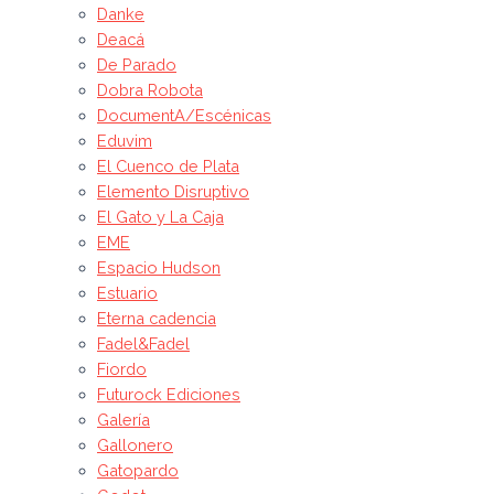
Danke
Deacá
De Parado
Dobra Robota
DocumentA/Escénicas
Eduvim
El Cuenco de Plata
Elemento Disruptivo
El Gato y La Caja
EME
Espacio Hudson
Estuario
Eterna cadencia
Fadel&Fadel
Fiordo
Futurock Ediciones
Galería
Gallonero
Gatopardo