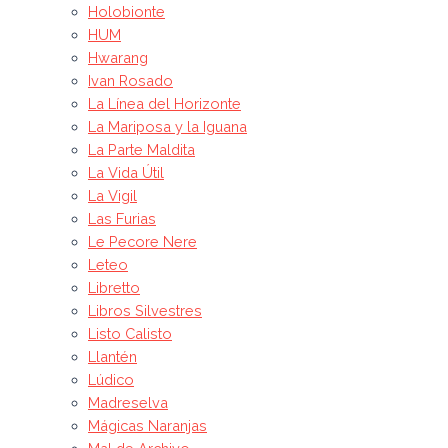
Holobionte
HUM
Hwarang
Ivan Rosado
La Línea del Horizonte
La Mariposa y la Iguana
La Parte Maldita
La Vida Útil
La Vigil
Las Furias
Le Pecore Nere
Leteo
Libretto
Libros Silvestres
Listo Calisto
Llantén
Lúdico
Madreselva
Mágicas Naranjas