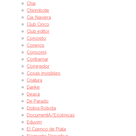
Chai
Chirimbote
Cía. Naviera
Club Cinco
Club editor
Concreto
Conejos
Consonni
Contramar
Corregidor
Cosas invisibles
Criatura
Danke
Deacá
De Parado
Dobra Robota
DocumentA/Escénicas
Eduvim
El Cuenco de Plata
Elemento Disruptivo