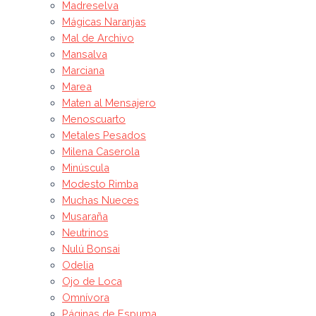
Madreselva
Mágicas Naranjas
Mal de Archivo
Mansalva
Marciana
Marea
Maten al Mensajero
Menoscuarto
Metales Pesados
Milena Caserola
Minúscula
Modesto Rimba
Muchas Nueces
Musaraña
Neutrinos
Nulú Bonsai
Odelia
Ojo de Loca
Omnívora
Páginas de Espuma