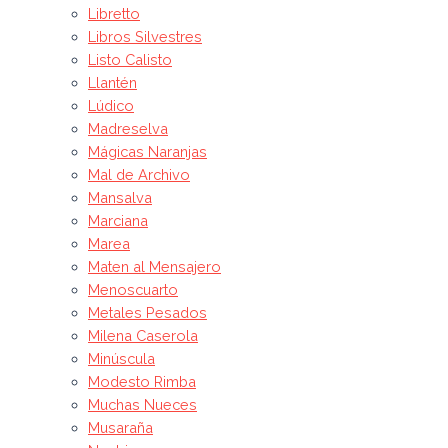
Libretto
Libros Silvestres
Listo Calisto
Llantén
Lúdico
Madreselva
Mágicas Naranjas
Mal de Archivo
Mansalva
Marciana
Marea
Maten al Mensajero
Menoscuarto
Metales Pesados
Milena Caserola
Minúscula
Modesto Rimba
Muchas Nueces
Musaraña