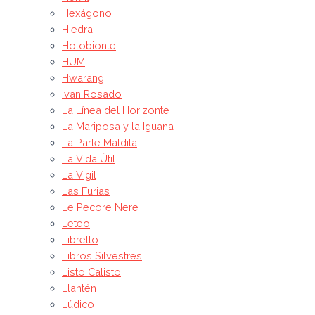
Hexágono
Hiedra
Holobionte
HUM
Hwarang
Ivan Rosado
La Línea del Horizonte
La Mariposa y la Iguana
La Parte Maldita
La Vida Útil
La Vigil
Las Furias
Le Pecore Nere
Leteo
Libretto
Libros Silvestres
Listo Calisto
Llantén
Lúdico