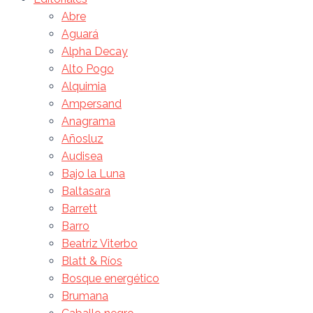
Abre
Aguará
Alpha Decay
Alto Pogo
Alquimia
Ampersand
Anagrama
Añosluz
Audisea
Bajo la Luna
Baltasara
Barrett
Barro
Beatriz Viterbo
Blatt & Ríos
Bosque energético
Brumana