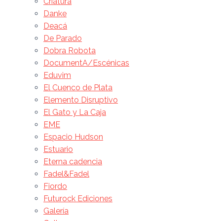
Criatura
Danke
Deacá
De Parado
Dobra Robota
DocumentA/Escénicas
Eduvim
El Cuenco de Plata
Elemento Disruptivo
El Gato y La Caja
EME
Espacio Hudson
Estuario
Eterna cadencia
Fadel&Fadel
Fiordo
Futurock Ediciones
Galería