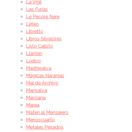
La Vigil
Las Furias
Le Pecore Nere
Leteo
Libretto
Libros Silvestres
Listo Calisto
Llantén
Lúdico
Madreselva
Mágicas Naranjas
Mal de Archivo
Mansalva
Marciana
Marea
Maten al Mensajero
Menoscuarto
Metales Pesados