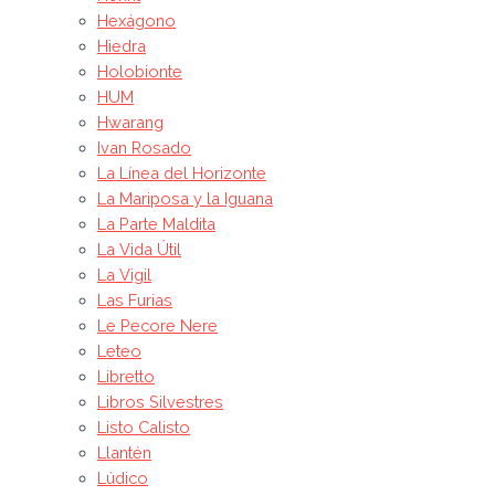
Hexágono
Hiedra
Holobionte
HUM
Hwarang
Ivan Rosado
La Línea del Horizonte
La Mariposa y la Iguana
La Parte Maldita
La Vida Útil
La Vigil
Las Furias
Le Pecore Nere
Leteo
Libretto
Libros Silvestres
Listo Calisto
Llantén
Lúdico