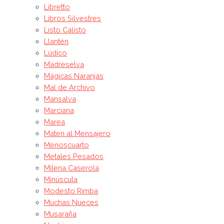
Libretto
Libros Silvestres
Listo Calisto
Llantén
Lúdico
Madreselva
Mágicas Naranjas
Mal de Archivo
Mansalva
Marciana
Marea
Maten al Mensajero
Menoscuarto
Metales Pesados
Milena Caserola
Minúscula
Modesto Rimba
Muchas Nueces
Musaraña