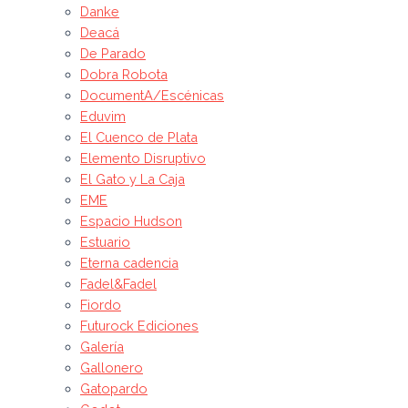
Danke
Deacá
De Parado
Dobra Robota
DocumentA/Escénicas
Eduvim
El Cuenco de Plata
Elemento Disruptivo
El Gato y La Caja
EME
Espacio Hudson
Estuario
Eterna cadencia
Fadel&Fadel
Fiordo
Futurock Ediciones
Galería
Gallonero
Gatopardo