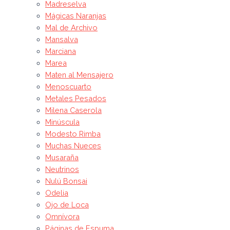
Madreselva
Mágicas Naranjas
Mal de Archivo
Mansalva
Marciana
Marea
Maten al Mensajero
Menoscuarto
Metales Pesados
Milena Caserola
Minúscula
Modesto Rimba
Muchas Nueces
Musaraña
Neutrinos
Nulú Bonsai
Odelia
Ojo de Loca
Omnívora
Páginas de Espuma