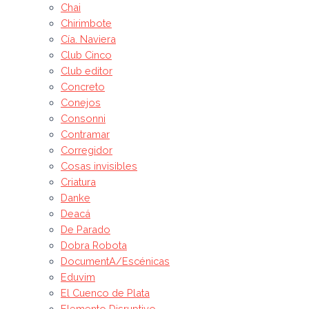
Chai
Chirimbote
Cía. Naviera
Club Cinco
Club editor
Concreto
Conejos
Consonni
Contramar
Corregidor
Cosas invisibles
Criatura
Danke
Deacá
De Parado
Dobra Robota
DocumentA/Escénicas
Eduvim
El Cuenco de Plata
Elemento Disruptivo