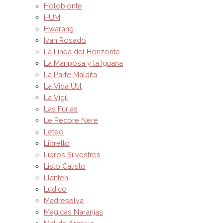
Holobionte
HUM
Hwarang
Ivan Rosado
La Línea del Horizonte
La Mariposa y la Iguana
La Parte Maldita
La Vida Útil
La Vigil
Las Furias
Le Pecore Nere
Leteo
Libretto
Libros Silvestres
Listo Calisto
Llantén
Lúdico
Madreselva
Mágicas Naranjas