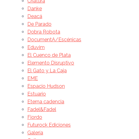
Criatura
Danke
Deacá
De Parado
Dobra Robota
DocumentA/Escénicas
Eduvim
El Cuenco de Plata
Elemento Disruptivo
El Gato y La Caja
EME
Espacio Hudson
Estuario
Eterna cadencia
Fadel&Fadel
Fiordo
Futurock Ediciones
Galería