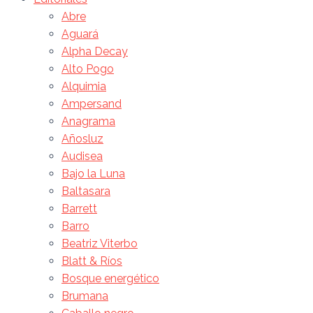
Abre
Aguará
Alpha Decay
Alto Pogo
Alquimia
Ampersand
Anagrama
Añosluz
Audisea
Bajo la Luna
Baltasara
Barrett
Barro
Beatriz Viterbo
Blatt & Ríos
Bosque energético
Brumana