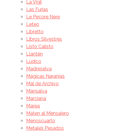
La Vigil
Las Furias
Le Pecore Nere
Leteo
Libretto
Libros Silvestres
Listo Calisto
Llantén
Lúdico
Madreselva
Mágicas Naranjas
Mal de Archivo
Mansalva
Marciana
Marea
Maten al Mensajero
Menoscuarto
Metales Pesados