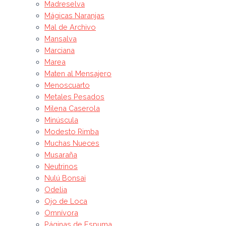
Madreselva
Mágicas Naranjas
Mal de Archivo
Mansalva
Marciana
Marea
Maten al Mensajero
Menoscuarto
Metales Pesados
Milena Caserola
Minúscula
Modesto Rimba
Muchas Nueces
Musaraña
Neutrinos
Nulú Bonsai
Odelia
Ojo de Loca
Omnívora
Páginas de Espuma