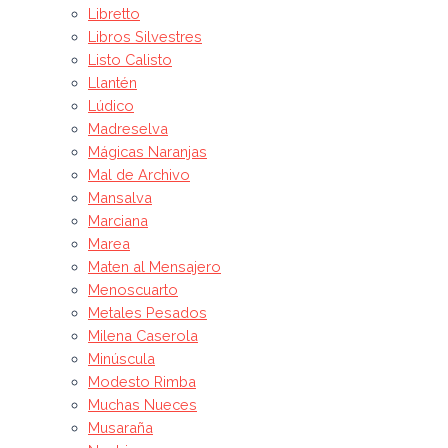
Libretto
Libros Silvestres
Listo Calisto
Llantén
Lúdico
Madreselva
Mágicas Naranjas
Mal de Archivo
Mansalva
Marciana
Marea
Maten al Mensajero
Menoscuarto
Metales Pesados
Milena Caserola
Minúscula
Modesto Rimba
Muchas Nueces
Musaraña